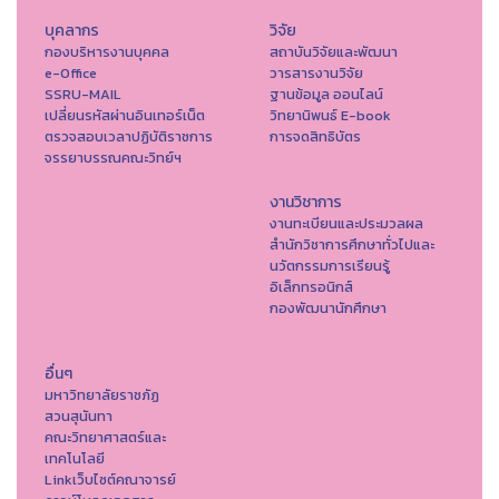
บุคลากร
วิจัย
กองบริหารงานบุคคล
สถาบันวิจัยและพัฒนา
e-Office
วารสารงานวิจัย
SSRU-MAIL
ฐานข้อมูล ออนไลน์
เปลี่ยนรหัสผ่านอินเทอร์เน็ต
วิทยานิพนธ์ E-book
ตรวจสอบเวลาปฏิบัติราชการ
การจดสิทธิบัตร
จรรยาบรรณคณะวิทย์ฯ
งานวิชาการ
งานทะเบียนและประมวลผล
สำนักวิชาการศึกษาทั่วไปและ
นวัตกรรมการเรียนรู้
อิเล็กทรอนิกส์
กองพัฒนานักศึกษา
อื่นๆ
มหาวิทยาลัยราชภัฏ
สวนสุนันทา
คณะวิทยาศาสตร์และ
เทคโนโลยี
Linkเว็บไซต์คณาจารย์