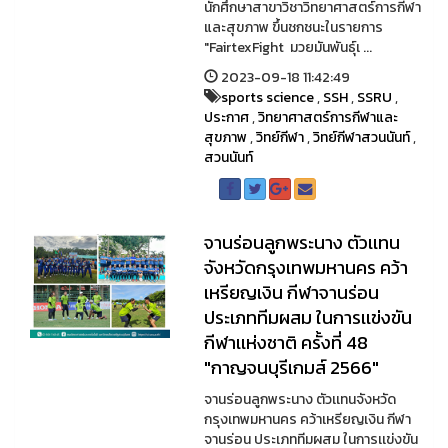
นักศึกษาสาขาวิชาวิทยาศาสตร์การกีฬา
และสุขภาพ ขึ้นชกชนะในรายการ
"FairtexFight มวยมันพันธุ์เ ...
2023-09-18 11:42:49
sports science
,
SSH
,
SSRU
,
ประกาศ
,
วิทยาศาสตร์การกีฬาและ
สุขภาพ
,
วิทย์กีฬา
,
วิทย์กีฬาสวนนันท์
,
สวนนันท์
จานร่อนลูกพระนาง ตัวเเทน
จังหวัดกรุงเทพมหานคร คว้า
เหรียญเงิน กีฬาจานร่อน
ประเภททีมผสม ในการเเข่งขัน
กีฬาเเห่งชาติ ครั้งที่ 48
"กาญจนบุรีเกมส์ 2566"
จานร่อนลูกพระนาง ตัวเเทนจังหวัด
กรุงเทพมหานคร คว้าเหรียญเงิน กีฬา
จานร่อน ประเภททีมผสม ในการเเข่งขัน