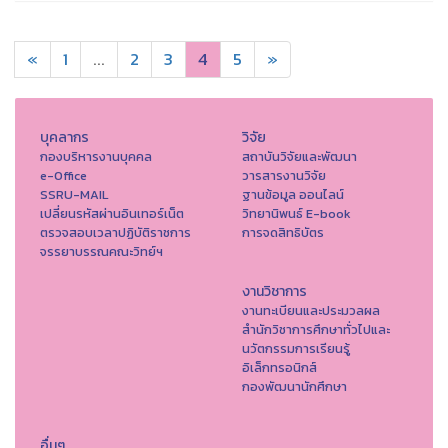
«
1
...
2
3
4
5
»
บุคลากร
วิจัย
กองบริหารงานบุคคล
สถาบันวิจัยและพัฒนา
e-Office
วารสารงานวิจัย
SSRU-MAIL
ฐานข้อมูล ออนไลน์
เปลี่ยนรหัสผ่านอินเทอร์เน็ต
วิทยานิพนธ์ E-book
ตรวจสอบเวลาปฏิบัติราชการ
การจดสิทธิบัตร
จรรยาบรรณคณะวิทย์ฯ
งานวิชาการ
งานทะเบียนและประมวลผล
สำนักวิชาการศึกษาทั่วไปและ
นวัตกรรมการเรียนรู้
อิเล็กทรอนิกส์
กองพัฒนานักศึกษา
อื่นๆ