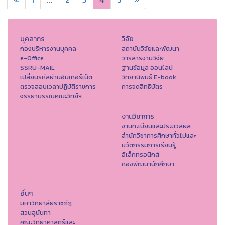
บุคลากร
วิจัย
กองบริหารงานบุคคล
สถาบันวิจัยและพัฒนา
e-Office
วารสารงานวิจัย
SSRU-MAIL
ฐานข้อมูล ออนไลน์
เปลี่ยนรหัสผ่านอินเทอร์เน็ต
วิทยานิพนธ์ E-book
ตรวจสอบเวลาปฏิบัติราชการ
การจดสิทธิบัตร
จรรยาบรรณคณะวิทย์ฯ
งานวิชาการ
งานทะเบียนและประมวลผล
สำนักวิชาการศึกษาทั่วไปและ
นวัตกรรมการเรียนรู้
อิเล็กทรอนิกส์
กองพัฒนานักศึกษา
อื่นๆ
มหาวิทยาลัยราชภัฏ
สวนสุนันทา
คณะวิทยาศาสตร์และ