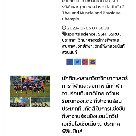
นักศึกษาสาขาวิชาวิทยาศาสตร์กา
รกีฬาเเละสุขภาพ คว้ารางวัลอันดับ 2
Thailand Muscle and Physique
Champio ...
2023-10-05 07:56:38
sports science
,
SSH
,
SSRU
,
ประกาศ
,
วิทยาศาสตร์การกีฬาและ
สุขภาพ
,
วิทย์กีฬา
,
วิทย์กีฬาสวนนันท์
,
สวนนันท์
นักศึกษาสาขาวิชาวิทยาศาสตร์
การกีฬาเเละสุขภาพ นักกีฬา
จานร่อนทีมชาติไทย คว้าเห
รียญทองเเดง กีฬาจานร่อน
ประเภททีมกัตส์ ในการเเข่งขัน
กีฬาจานร่อนชิงเเชมป์ทวีป
เอเชียโอเชียเนีย ณ ประเทศ
ฟิลิปปินส์