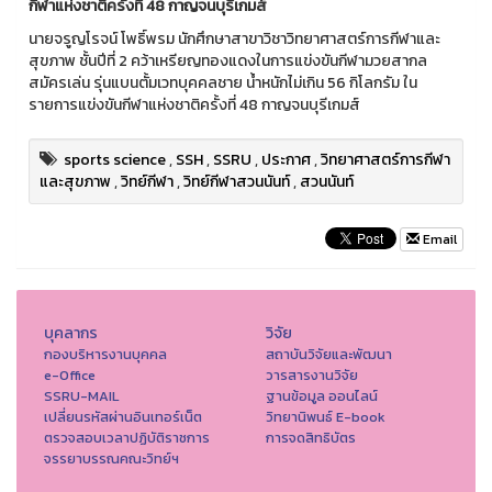
กีฬาแห่งชาติครั้งที่ 48 กาญจนบุรีเกมส์
นายจรูญโรจน์ โพธิ์พรม นักศึกษาสาขาวิชาวิทยาศาสตร์การกีฬาและ
สุขภาพ ชั้นปีที่ 2 คว้าเหรียญทองแดงในการแข่งขันกีฬามวยสากล
สมัครเล่น รุ่นแบนตั้มเวทบุคคลชาย น้ำหนักไม่เกิน 56 กิโลกรัม ใน
รายการแข่งขันกีฬาแห่งชาติครั้งที่ 48 กาญจนบุรีเกมส์
sports science
,
SSH
,
SSRU
,
ประกาศ
,
วิทยาศาสตร์การกีฬา
และสุขภาพ
,
วิทย์กีฬา
,
วิทย์กีฬาสวนนันท์
,
สวนนันท์
Email
บุคลากร
วิจัย
กองบริหารงานบุคคล
สถาบันวิจัยและพัฒนา
e-Office
วารสารงานวิจัย
SSRU-MAIL
ฐานข้อมูล ออนไลน์
เปลี่ยนรหัสผ่านอินเทอร์เน็ต
วิทยานิพนธ์ E-book
ตรวจสอบเวลาปฏิบัติราชการ
การจดสิทธิบัตร
จรรยาบรรณคณะวิทย์ฯ