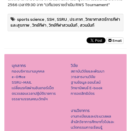
2566 เวลา19:30 จาก "เวทีมวยราชดำเนิน RWS Tournament"
sports science
,
SSH
,
SSRU
,
ประกาศ
,
วิทยาศาสตร์การกีฬา
และสุขภาพ
,
วิทย์กีฬา
,
วิทย์กีฬาสวนนันท์
,
สวนนันท์
Email
บุคลากร
วิจัย
กองบริหารงานบุคคล
สถาบันวิจัยและพัฒนา
e-Office
วารสารงานวิจัย
SSRU-MAIL
ฐานข้อมูล ออนไลน์
เปลี่ยนรหัสผ่านอินเทอร์เน็ต
วิทยานิพนธ์ E-book
ตรวจสอบเวลาปฏิบัติราชการ
การจดสิทธิบัตร
จรรยาบรรณคณะวิทย์ฯ
งานวิชาการ
งานทะเบียนและประมวลผล
สำนักวิชาการศึกษาทั่วไปและ
นวัตกรรมการเรียนรู้