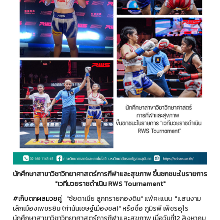
นักศึกษาสาขาวิชาวิทยาศาสตร์การกีฬาและสุขภาพ ขึ้นชกชนะในรายการ
"เวทีมวยราชดำเนิน RWS Tournament"
#เก็บตกผลมวยคู่
"ซัยดาเนีย ลูกทรายกองดิน" แพ้คะแนน "แสนงาม
เล็กเมืองเพชรยิม (กำนันเชษฐ์เมืองชล)" หรือชื่อ ภูมิรพี เพ็ชรอุไร
นักศึกษาสาขาวิชาวิทยาศาสตร์การกีฬาและสุขภาพ เมื่อวันที่12 สิงหาคม